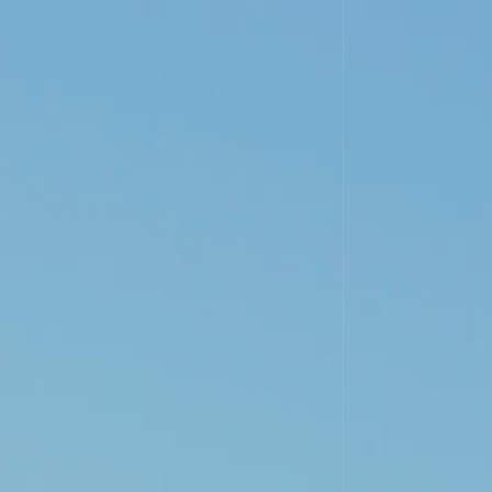
WINERY
VINEYARDS
WINES
Don Jacobo