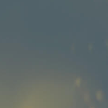
Acepto l
orral |
Legal warning
|
Cookies policy
|
Privacy Policy
|
Terms and Conditions fo
Channel Report
|
Work with us
|
Employee portal
|
Code of Conduct