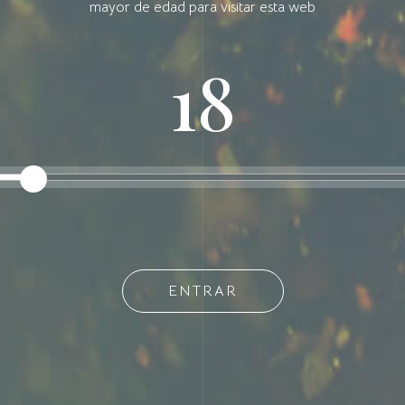
mayor de edad para visitar esta web
mitirá procesar datos como el comportamiento de navegación o las identificaciones única
este sitio. No consentir o retirar el consentimiento, puede afectar negativamente a ciertas
acterísticas y funciones.
18
Aceptar
Denegar
Ver preferencias
Cookies policy
Privacy Policy
Reserva
Crianza
DON JACOBO
DON JACOBO
ENTRAR
Debes tener al menos 18 años para continuar
SEE WINE
SEE WINE