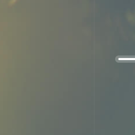
per
en 
car