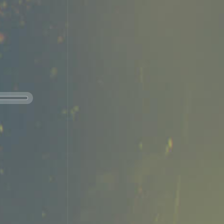
s
Gran Reserva
DON JACOBO
SEE WINE