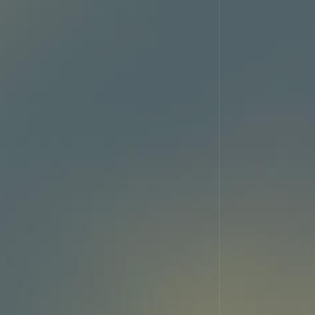
Carretera de Logroño, km 10
26370 Navarrete, La Rioja – Spain
info@bodegascorral.com
+34 941 440 193
CONTACT
Copyright ©2026 Bodegas C