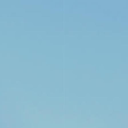
Blanco
Rosado
DON JACOBO
DON JACOBO