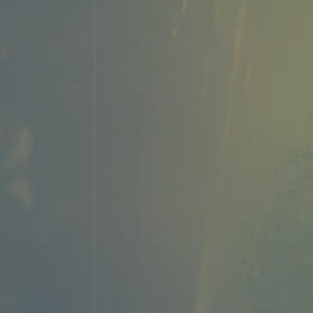
Newsletter
Connect with us and discover our offers, last news
and updates by e-mail.