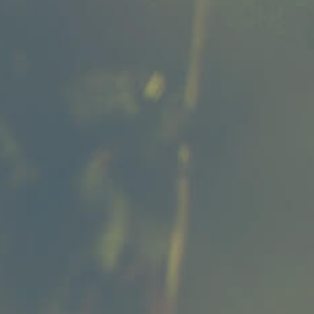
a
Política de Privacidad
/ I accept the
private policy
.
r visits
|
Corporate policy
|