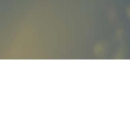
"
n descanso en elcamino como
as circunstancias actuales y
egas Corral se ha decidido