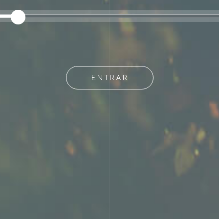
aza indefinidam
4 JUN, 2020
ENOTURISMO
ENTRAR
Debes tener al menos 18 años para continuar