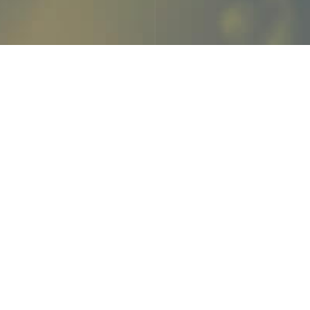
"
entes charlas y ponencias, la
tosanitarios como herramienta en
ría Medioambiental CARNA S.L.P.
to FITODEP, se presentaron de
scala laboratorio.
proyecto, se está pendiente de
tamientos en el ciclo vegetativo
ecto entrará dentro de la última
”.
ación del Fondo Europeo Agrícola