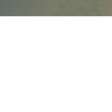
E
n dicha jornada se analizó desde difer
necesidad actual del Uso Sostenible de Fi
la Producción Agraria del futuro.
Fue en el tiempo de coloquio cedido a Ingenie
cuando en calidad de coordinador del proyec
forma pública los resultados finales obtenidos a e
En estos momentos dentro del cronograma del 
pasar a escala real cuando se reactiven los tra
de este año. Una vez realizada esta fase el proy
fase “Fase 4. Formación y Difusión de Resultados
Este proyecto es posible gracias a la cofinanci